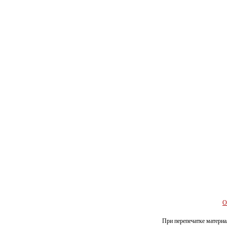
О
При перепечатке материал