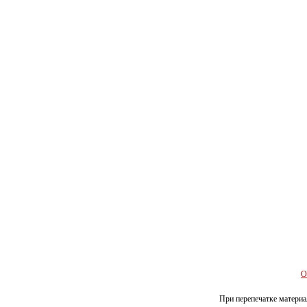
О
При перепечатке материал