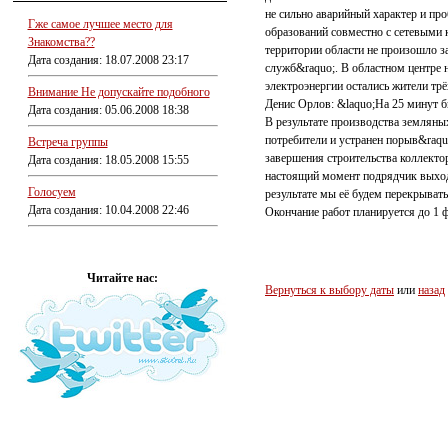
не сильно аварийный характер и пр
Гже самое лучшее место для
образований совместно с сетевыми 
Знакомства??
территории области не произошло 
Дата создания: 18.07.2008 23:17
служб&raquo;. В областном центре 
электроэнергии остались жители трё
Внимание Не допускайте подобного
Денис Орлов: &laquo;На 25 минут бы
Дата создания: 05.06.2008 18:38
В результате производства земляны
потребители и устранен порыв&raqu
Встреча группы
завершения строительства коллекто
Дата создания: 18.05.2008 15:55
настоящий момент подрядчик выходи
Голосуем
результате мы её будем перекрывать
Дата создания: 10.04.2008 22:46
Окончание работ планируется до 1 
Читайте нас:
Вернуться к выбору даты
или
назад