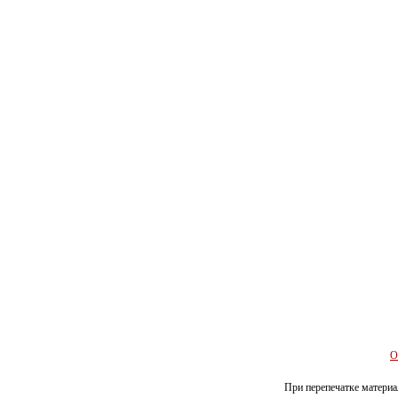
О
При перепечатке материал