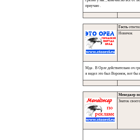
грязно у нас , конечно.но все от л
приучаю .
Гость
ответил
Новичок
Мда . В Орле действительно оч гр
я видел это был Воронеж, вот бы 
Менеджер по
Знаток своего