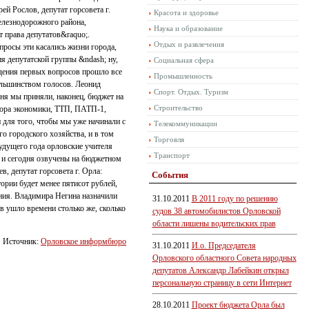
й Рослов, депутат горсовета г.
Красота и здоровье
Железнодорожного района,
Наука и образование
т права депутатов&raquo;.
Отдых и развлечения
просы эти касались жизни города,
я депутатской группы &ndash; ну,
Социальная сфера
ждения первых вопросов прошло все
Промышленность
ольшинством голосов. Леонид
Спорт. Отдых. Туризм
дня мы приняли, наконец, бюджет на
Строительство
тора экономики, ТТП, ПАТП-1,
 для того, чтобы мы уже начинали с
Телекоммуникации
го городского хозяйства, и в том
Торговля
удущего года орловские учителя
Транспорт
е и сегодня озвучены на бюджетном
в, депутат горсовета г. Орла:
События
тории будет менее пятисот рублей,
ния. Владимира Негина назначили
31.10.2011
В 2011 году по решению
в ушло времени столько же, сколько
судов 38 автомобилистов Орловской
области лишены водительских прав
Источник:
Орловское информбюро
31.10.2011
И.о. Председателя
Орловского областного Совета народных
депутатов Александр Лабейкин открыл
персональную страницу в сети Интернет
28.10.2011
Проект бюджета Орла был