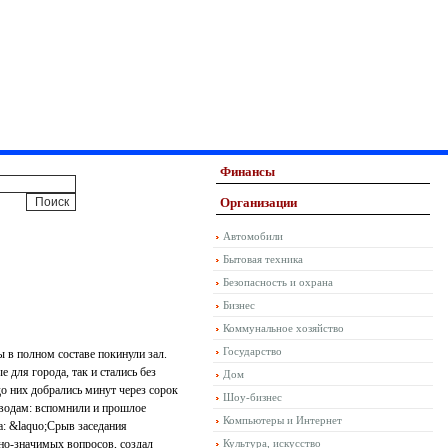
Финансы
Организации
Автомобили
Бытовая техника
Безопасность и охрана
Бизнес
Коммунальное хозяйство
Государство
 в полном составе покинули зал.
для города, так и стались без
Дом
до них добрались минут через сорок
Шоу-бизнес
оводам: вспомнили и прошлое
Компьютеры и Интернет
а: &laquo;Срыв заседания
но-значимых вопросов, создал
Культура, искусство