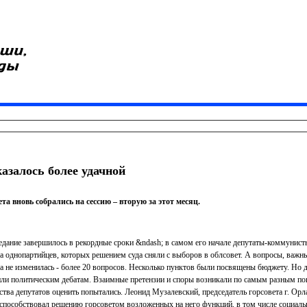
азалось более удачной
та вновь собрались на сессию – вторую за этот месяц.
дание завершилось в рекордные сроки &ndash; в самом его начале депутаты-коммунисты
 однопартийцев, которых решением суда сняли с выборов в облсовет. А вопросы, важные 
га не изменилась - более 20 вопросов. Несколько пунктов были посвящены бюджету. Но 
тили политическим дебатам. Взаимные претензии и споры возникали по самым разным п
ства депутатов оценить попытались. Леонид Музалевский, председатель горсовета г. Орл
 способствовал решению горсоветом возложенных на него функций, в том числе социаль