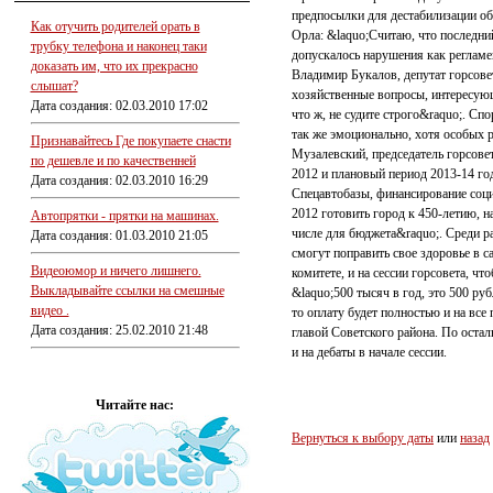
предпосылки для дестабилизации об
Как отучить родителей орать в
Орла: &laquo;Считаю, что последний
трубку телефона и наконец таки
допускалось нарушения как регламе
доказать им, что их прекрасно
Владимир Букалов, депутат горсовет
слышат?
хозяйственные вопросы, интересующ
Дата создания: 02.03.2010 17:02
что ж, не судите строго&raquo;. С
так же эмоционально, хотя особых 
Признавайтесь Где покупаете снасти
Музалевский, председатель горсовет
по дешевле и по качественней
2012 и плановый период 2013-14 го
Дата создания: 02.03.2010 16:29
Спецавтобазы, финансирование соци
2012 готовить город к 450-летию, н
Автопрятки - прятки на машинах.
числе для бюджета&raquo;. Среди р
Дата создания: 01.03.2010 21:05
смогут поправить свое здоровье в 
Видеоюмор и ничего лишнего.
комитете, и на сессии горсовета, ч
Выкладывайте ссылки на смешные
&laquo;500 тысяч в год, это 500 ру
видео .
то оплату будет полностью и на вс
Дата создания: 25.02.2010 21:48
главой Советского района. По оста
и на дебаты в начале сессии.
Читайте нас:
Вернуться к выбору даты
или
назад