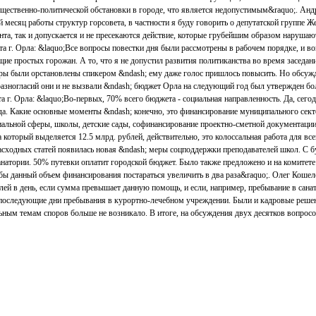
щественно-политической обстановки в городе, что является недопустимым&raquo;. Андре
 месяц работы структур горсовета, в частности я буду говорить о депутатской группе 
нта, так и допускается и не пресекаются действие, которые грубейшим образом нарушаю
а г. Орла: &laquo;Все вопросы повестки дня были рассмотрены в рабочем порядке, и во
ие простых горожан. А то, что я не допустил развития политиканства во время заседани
поры были орстановлены спикером &ndash; ему даже голос пришлось повысить. Но обсу
разногласий они и не вызвали &ndash; бюджет Орла на следующий год был утвержден б
а г. Орла: &laquo;Во-первых, 70% всего бюджета - социальная направленность. Да, сего
да. Какие основные моменты &ndash; конечно, это финансирование муниципального сек
альной сферы, школы, детские сады, софинансирование проектно-сметной документации
а который выделяется 12.5 млрд. рублей, действительно, это колоссальная работа для все
асходных статей появилась новая &ndash; меры соцподдержки преподавателей школ. С б
санатории. 50% путевки оплатит городской бюджет. Было также предложено и на комитет
тобы данный объем финансирования постараться увеличить в два раза&raquo;. Олег Кошеле
блей в день, если сумма превышает данную помощь, и если, например, пребывание в сана
е последующие дни пребывания в курортно-лечебном учреждении. Были и кадровые реше
льным темам споров больше не возникало. В итоге, на обсуждения двух десятков вопросо