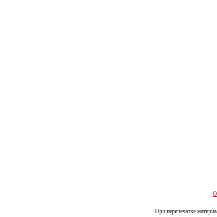
О
При перепечатке материал