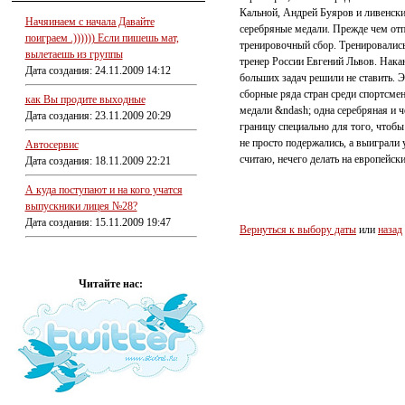
Кальной, Андрей Буяров и ливенск
Начяинаем с начала Давайте
серебряные медали. Прежде чем отп
поиграем .)))))) Если пишешь мат,
тренировочный сбор. Тренировались
вылетаешь из группы
тренер России Евгений Львов. Нак
Дата создания: 24.11.2009 14:12
больших задач решили не ставить. 
сборные ряда стран среди спортсмен
как Вы продите выходные
медали &ndash; одна серебряная и 
Дата создания: 23.11.2009 20:29
границу специально для того, чтоб
не просто подержались, а выиграли у
Автосервис
считаю, нечего делать на европейск
Дата создания: 18.11.2009 22:21
А куда поступают и на кого учатся
выпускники лицея №28?
Дата создания: 15.11.2009 19:47
Вернуться к выбору даты
или
назад
Читайте нас: