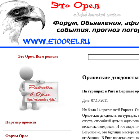
Это Орел. Все о регионе
Орловские дзюдоисты 
На турнирах в Риге и Варшаве о
Дата: 07.10.2011
Их было 14 против всей Европы. Они
Орловские дзюдоисты на турнирах в
спорта, способный дать ни одно по
Партнер проекта
несколько поединков. И тот азарт, 
Безусловно, это будущие мастера с
Форум Орла
игр&raquo;. В Риге представители 