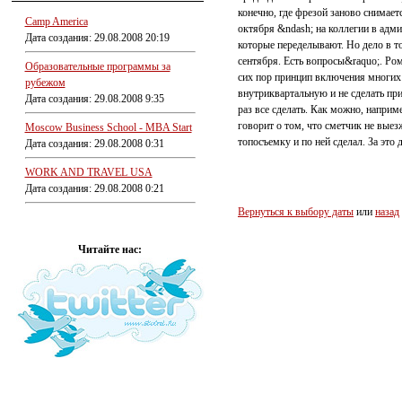
конечно, где фрезой заново снимает
Camp America
октября &ndash; на коллегии в адми
Дата создания: 29.08.2008 20:19
которые переделывают. Но дело в то
сентября. Есть вопросы&raquo;. Ро
Образовательные программы за
сих пор принцип включения многих о
рубежом
внутриквартальную и не сделать пр
Дата создания: 29.08.2008 9:35
раз все сделать. Как можно, наприм
говорит о том, что сметчик не выезж
Moscow Business School - MBA Start
топосъемку и по ней сделал. За это
Дата создания: 29.08.2008 0:31
WORK AND TRAVEL USA
Дата создания: 29.08.2008 0:21
Вернуться к выбору даты
или
назад
Читайте нас: