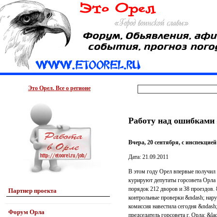
Это Орел. Все о регионе
Работу над ошибками –
Вчера, 20 сентября, с инспекцие
Дата: 21.09.2011
В этом году Орел впервые получил 
курируют депутаты горсовета Орла
порядок 212 дворов и 38 проездов.
Партнер проекта
контрольные проверки &ndash; нару
комиссия навестила сегодня &ndash
Форум Орла
председатель горсовета г. Орла: &l