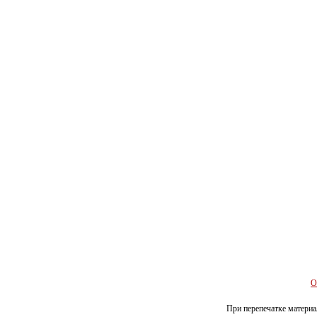
О
При перепечатке материал