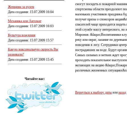
смогут посидеть в пожарной машин
Женщина за рулем
спортсмены области преодолеют по
Дата создания: 15.07.2009 16:04
маленьких участников праздника бу
получат призы о спонсоров акции&r
Механика или Автомат
спасателей чаще приходится видеть 
Дата создания: 15.07.2009 16:03
этой службе массу интересного, но 
Миронов: &laquo;Воспитанники клу
Культура вождения
реку или овраг, лазание по деревья
Дата создания: 15.07.2009 15:57
поведения в лесу. Сотрудники цент
Какую максимальную скорость Вы
пострадавших на воде. Будут органи
развивали?
Самых сильных и метких ждет прогул
Дата создания: 15.07.2009 15:45
проходить показательное выступлен
желающих на акцию &laquo;Пожарные
различных жизненных ситуациях&ra
Читайте нас:
Вернуться к выбору даты
или
назад