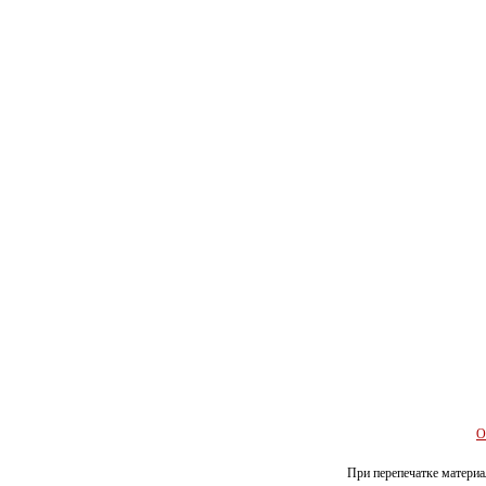
О
При перепечатке материал