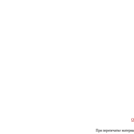
О
При перепечатке материал