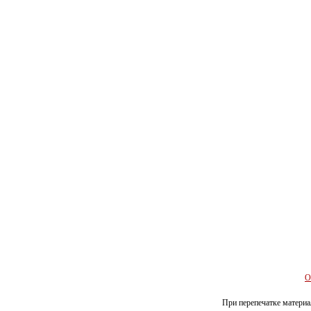
О
При перепечатке материал