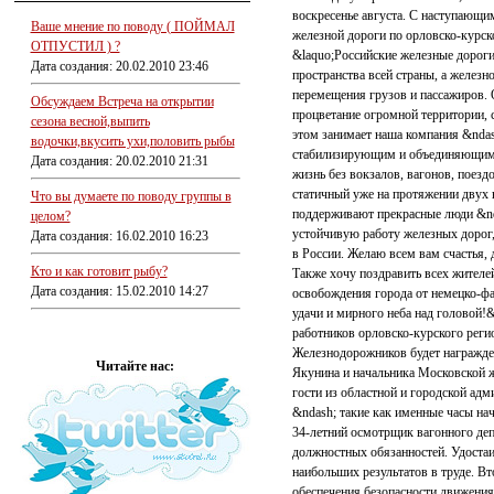
воскресенье августа. С наступающи
Ваше мнение по поводу ( ПОЙМАЛ
железной дороги по орловско-курск
ОТПУСТИЛ ) ?
&laquo;Российские железные дорог
Дата создания: 20.02.2010 23:46
пространства всей страны, а желез
перемещения грузов и пассажиров. 
Обсуждаем Встреча на открытии
процветание огромной территории, 
сезона весной,выпить
этом занимает наша компания &ndas
водочки,вкусить ухи,половить рыбы
стабилизирующим и объединяющим 
Дата создания: 20.02.2010 21:31
жизнь без вокзалов, вагонов, поезд
статичный уже на протяжении двух 
Что вы думаете по поводу группы в
поддерживают прекрасные люди &nd
целом?
устойчивую работу железных дорог
Дата создания: 16.02.2010 16:23
в России. Желаю всем вам счастья, 
Кто и как готовит рыбу?
Также хочу поздравить всех жител
Дата создания: 15.02.2010 14:27
освобождения города от немецко-фа
удачи и мирного неба над головой!
работников орловско-курского реги
Железнодорожников будет награжде
Читайте нас:
Якунина и начальника Московской 
гости из областной и городской ад
&ndash; такие как именные часы на
34-летний осмотрщик вагонного деп
должностных обязанностей. Удостаи
наибольших результатов в труде. Вт
обеспечения безопасности движения