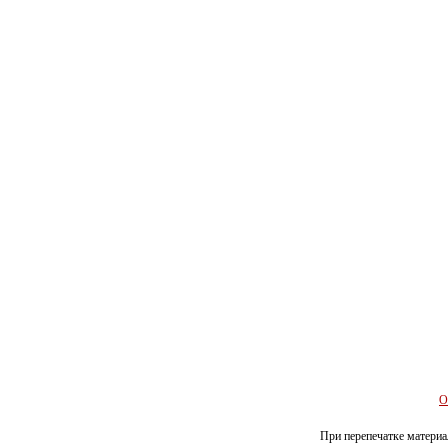
О
При перепечатке материал