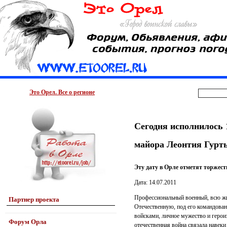
Это Орел. Все о регионе
Сегодня исполнилось 
майора Леонтия Гурт
Эту дату в Орле отметят торже
Дата: 14.07.2011
Профессиональный военный, всю жиз
Партнер проекта
Отечественную, под его командован
войсками, личное мужество и герои
Форум Орла
отечественная война связала навеки