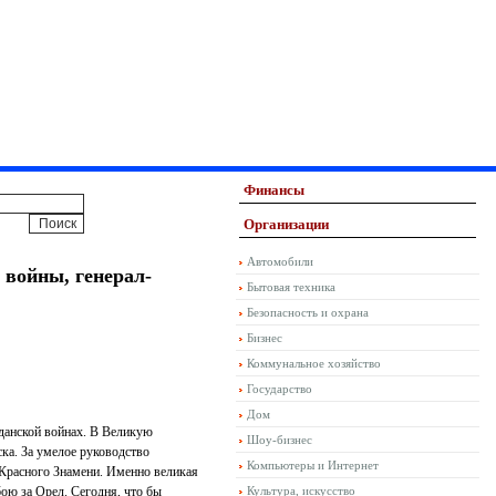
Финансы
Организации
Автомобили
 войны, генерал-
Бытовая техника
Безопасность и охрана
Бизнес
Коммунальное хозяйство
Государство
Дом
жданской войнах. В Великую
Шоу-бизнес
ска. За умелое руководство
Компьютеры и Интернет
 Красного Знамени. Именно великая
бою за Орел. Сегодня, что бы
Культура, искусство