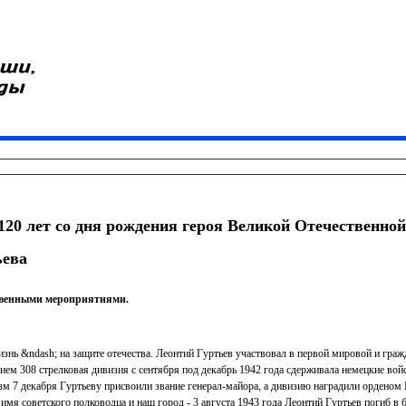
120 лет со дня рождения героя Великой Отечественной
ьева
ственными мероприятиями.
нь &ndash; на защите отечества. Леонтий Гуртьев участвовал в первой мировой и гра
ием 308 стрелковая дивизия с сентября под декабрь 1942 года сдерживала немецкие вой
зм 7 декабря Гуртьеву присвоили звание генерал-майора, а дивизию наградили орденом
 имя советского полководца и наш город - 3 августа 1943 года Леонтий Гуртьев погиб в 