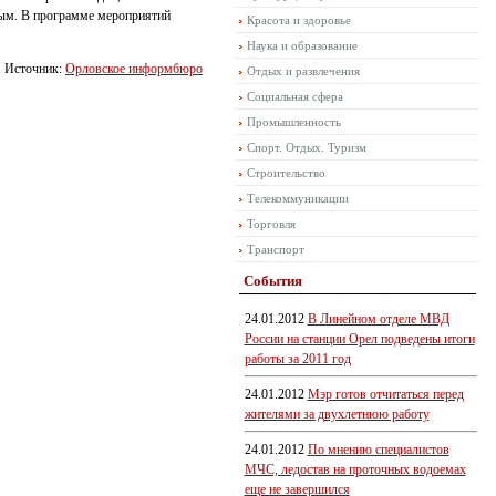
вым. В программе мероприятий
Красота и здоровье
Наука и образование
Источник:
Орловское информбюро
Отдых и развлечения
Социальная сфера
Промышленность
Спорт. Отдых. Туризм
Строительство
Телекоммуникации
Торговля
Транспорт
События
24.01.2012
В Линейном отделе МВД
России на станции Орел подведены итоги
работы за 2011 год
24.01.2012
Мэр готов отчитаться перед
жителями за двухлетнюю работу
24.01.2012
По мнению специалистов
МЧС, ледостав на проточных водоемах
еще не завершился