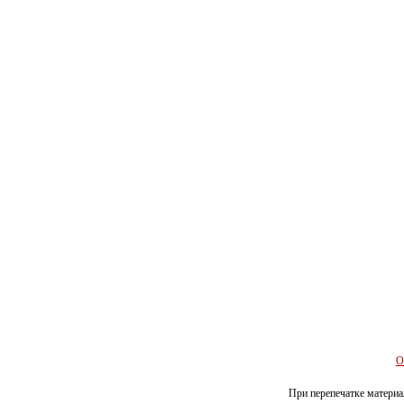
О
При перепечатке материал