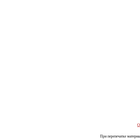
О
При перепечатке материал