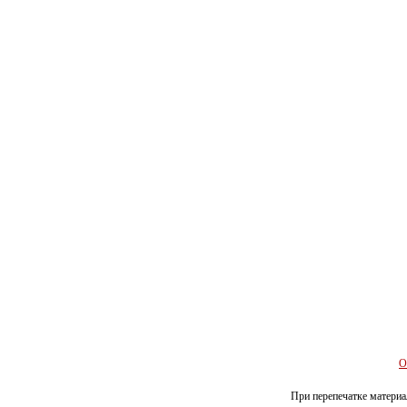
О
При перепечатке материал