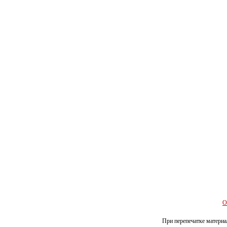
О
При перепечатке материал