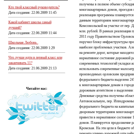
получены в полном объеме субсиди
Кто твой классный руководитель?
многоквартирных домов, проездов 
Дата создания: 22.06.2009 11:45
реализации программы планируется 
данным территориям многоквартирн
Какой кабинет школы самый
Комсомольской на участке от пер. Д
лучший?
млн. рублей. В рамках реализации 
Дата создания: 22.06.2009 11:44
2011 году Правительством Орловско
поручил блоку инфраструктуры пров
Школьная Любовь .
наиболее проблемных участков. Але
Дата создания: 22.06.2009 1:29
на ремонте дорог, которые находят
Что лучше идти в первый класс или
нормативное состояние дорожной ра
заканчивать 11?
современных технологий укладки 
Дата создания: 21.06.2009 21:13
использовать современные малозатр
производимых орловским предприят
федерального бюджета выделено 247
к многоквартирным домам в городе
Читайте нас:
дорожным агентством о выделении и
Денежные средства получены област
Автовокзальную, пер. Ипподромный
федерального бюджета на капиталь
дворовым территориям многокварти
привести в нормативное состояние
домов. Планируется продолжение ра
Кромская. На эти цели в бюджете о
ремонта улично-дорожной сети рай