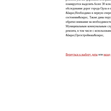
планируется выделить более 38 млн
обследование дорог города Орла и 
&laquo;Необходимо в первую очеред
состоянии&raquo;. Также даны пору
обратил внимание на необходимост
Муниципальным коммунальным служ
ремонта, в том числе с использов
&laquo;Орелстроймаш&raquo;.
Вернуться к выбору даты
или
назад