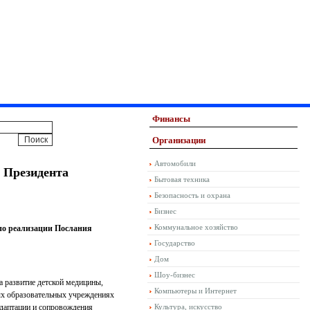
Финансы
Организации
Автомобили
 Президента
Бытовая техника
Безопасность и охрана
Бизнес
Коммунальное хозяйство
 по реализации Послания
Государство
Дом
Шоу-бизнес
а развитие детской медицины,
Компьютеры и Интернет
ных образовательных учреждениях
адаптации и сопровождения
Культура, искусство