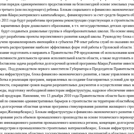
отан порядок единовременного предоставления на безвозмездной основе земельных учас
 третьего (или последующего) ребенка. Блокам социального и финансово-экономическог
дении &laquo;материнского капитала&raquo;, финансируемого за счет средств бюджета о
 2011 года будут разработаны программы реконструкции существующих и строительства
вариативных форм дошкольного образования, в т.ч. негосударственных детских организ
, будут создаваться дошкольные группы в общеобразовательных школах. На основе ини
дут разработаны проекты перспективного развития каждой школы. Руководству блока с
ручено проанализировать имеющийся в субъектах РФ опыт работы служб по оказанию по
печить распространение наиболее эффективных форм этой работы в Орловской области
ание подготовить и направить в Правительство РФ предложения об использовании конк
тивности деятельности органов исполнительной власти области, а также подготовить и
 Поставлена задача разработки долгосрочной целевой программы &laquo;Развитие инвест
aquo;. Под руководством первого заместителя Губернатора и Председателя Правительст
а инфраструктуры, блока финансово-экономического развития, а также управлением п
аботка и реализация программ, направленных на создание благоприятных условий для п
стности, сокращение сроков выдачи разрешительных документов и осуществление иных 
реды, подготовку необходимой инвесторам инфраструктуры, кадровое обеспечение инве
ой продукции. Напомним, что 13 декабря 2010 года Правительством области было прин
 по снижению административных барьеров в строительстве на территории области&raqu
а долгосрочная областная целевая программа стимулирования развития жилищного стро
&laquo;Жилище&raquo;). Блокам инфраструктуры и финансово-экономического развития 
рование роста объемов промышленного производства на основе технического перевоор
цию инновационного развития промышленного комплекса региона, концепцию долгосроч
й индустрии и промышленности строительных материалов&raquo;. Блокам инфраструкту
у, руководителям областных государственных унитарных предприятий и областных гос