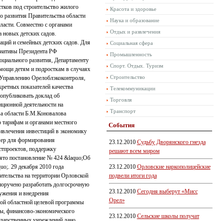
тков под строительство жилого
Красота и здоровье
о развития Правительства области
Наука и образование
бласти. Совместно с органами
Отдых и развлечения
 новых детских садов.
аций и семейных детских садов. Для
Социальная сфера
циативы Президента РФ
Промышленность
оциального развития, Департаменту
Спорт. Отдых. Туризм
мощи детям и подросткам в случаях
Строительство
. Управлению Орелоблэкоконтроля,
ретных показателей качества
Телекоммуникации
 опубликовать доклад об
Торговля
иционной деятельности на
Транспорт
ва области Б.М.Коновалова
о тарифам и органами местного
События
ривлечения инвестиций в экономику
мер для формирования
23.12.2010
Судьбу Дворянского гнезда
стпроектов, поддержку
решают всем миром
ято постановление № 424 &laquo;Об
o;. 29 декабря 2010 года
23.12.2010
Орловские наркополицейские
ительства на территории Орловской
подвели итоги года
поручено разработать долгосрочную
23.12.2010
Сегодня выберут «Мисс
ужения и внедрения
Орел»
ной областной целевой программы
ры, финансово-экономического
23.12.2010
Сельские школы получат
ударственных учреждений дано