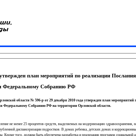
утвержден план мероприятий по реализации Послания
и Федеральному Собранию РФ
ловской области № 596-р от 29 декабря 2010 года утвержден план мероприятий
ии Федеральному Собранию РФ на территории Орловской области.
вление не менее 25 процентов средств, выделяемых на модернизацию здравоохранения, н
углубленной диспансеризации подростков. В домах ребенка, детских домах и коррекцион
ты. Кроме того, должна быть обеспечена разработка и реализация программ социальной 