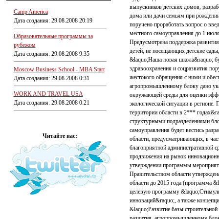
выпускников детских домов, разраб
Camp America
дома или дачи семьям при рождении
Дата создания: 29.08.2008 20:19
поручено проработать вопрос о вве
местного самоуправления до 1 июля
Образовательные программы за
Предусмотрена поддержка развития 
рубежом
детей, не посещающих детские сады
Дата создания: 29.08.2008 9:35
&laquo;Наша новая школа&raquo; бу
здравоохранения и соцразвития по
Moscow Business School - MBA Start
жестокого обращения с ними и обес
Дата создания: 29.08.2008 0:31
агропромышленному блоку дано указ
WORK AND TRAVEL USA
окружающей среды для оценки эффек
Дата создания: 29.08.2008 0:21
экологической ситуации в регионе.
территории области в 2*** годах&r
структурными подразделениями блок
самоуправления будет вестись разр
Читайте нас:
области, предусматривающих, в ча
благоприятной административной с
продвижения на рынок инновационн
утверждении программы мероприятий
Правительством области утвержден
области до 2015 года (программа 
целевую программу &laquo;Стимули
инноваций&raquo;, а также концеп
&laquo;Развитие базы строительно
развития, агропромышленному блок