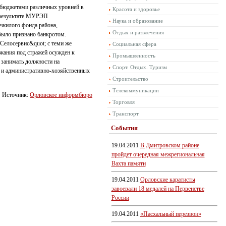
д бюджетами различных уровней в
Красота и здоровье
 результате МУРЭП
Наука и образование
ежилого фонда района,
Отдых и развлечения
было признано банкротом.
елосервис&quot; с теми же
Социальная сфера
ржания под стражей осужден к
Промышленность
 занимать должности на
Спорт. Отдых. Туризм
х и административно-хозяйственных
Строительство
Телекоммуникации
Источник:
Орловское информбюро
Торговля
Транспорт
События
19.04.2011
В Дмитровском районе
пройдет очередная межрегиональная
Вахта памяти
19.04.2011
Орловские каратисты
завоевали 18 медалей на Первенстве
России
19.04.2011
«Пасхальный перезвон»