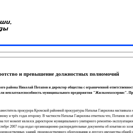
ротство и превышение должностных полномочий
ого района Николай Потапов и директор общества с ограниченной ответственно
али неплатежеспособность муниципального предприятия "Жилкомхозсервис". Пр
заместитель прокурора Кромской районной прокуратуры Наталья Гаврилова настаивала 
ному и трёх годах второму. В частности Наталья Гаврилова отметила что, Потапов по 
 на тот момент являлся директором муниципального унитарного ремонтно-эксплуатацио
тябре 2007 года издал организационно-распорядительные документы об изъятии из хоз
роизводственных зданий, производственного оборудования и другого имущества общей