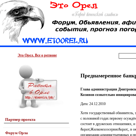
Это Орел. Все о регионе
Преднамеренное банк
Глава администрации Дмитровск
Козинов сознательно иницииров
Дата: 24.12.2010
Хотя государственный обвинитель, 
с половиной годах первому осуждён
Партнер проекта
состоит в дружеских отношениях, и
&quot;Жилкомхозсервис&quot;, в ок
Форум Орла
организации административных и п