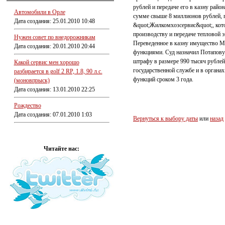
рублей и передаче его в казну рай
Автомобили в Орле
сумме свыше 8 миллионов рублей, 
Дата создания: 25.01.2010 10:48
&quot;Жилкомхозсервис&quot;, кот
производству и передаче тепловой 
Нужен совет по внедорожникам
Переведенное в казну имущество М
Дата создания: 20.01.2010 20:44
функциями. Суд назначил Потапову 
штрафу в размере 990 тысяч рублей
Какой сервис мен хорошо
государственной службе и в органа
разбирается в golf 2 RP, 1.8, 90 л.с.
функций сроком 3 года.
(моновпрыск)
Дата создания: 13.01.2010 22:25
Рождество
Дата создания: 07.01.2010 1:03
Вернуться к выбору даты
или
назад
Читайте нас: