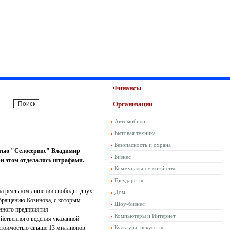
Финансы
Организации
Автомобили
Бытовая техника
Безопасность и охрана
стью "Селосервис" Владимир
Бизнес
и этом отделались штрафами.
Коммунальное хозяйство
Государство
на реальном лишении свободы: двух
Дом
обращению Козинова, с которым
Шоу-бизнес
нного предприятия
Компьютеры и Интернет
яйственного ведения указанной
 стоимостью свыше 13 миллионов
Культура, искусство