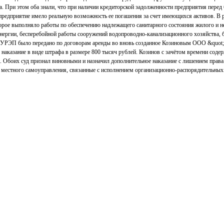
она. При этом оба знали, что при наличии кредиторской задолженности предприятия пере
предприятие имело реальную возможность ее погашения за счет имеющихся активов. В
орое выполняло работы по обеспечению надлежащего санитарного состояния жилого и н
энергии, бесперебойной работы сооружений водопроводно-канализационного хозяйства, 
УРЭП было передано по договорам аренды во вновь созданное Козиновым ООО &quot;С
наказание в виде штрафа в размере 800 тысяч рублей. Козинов с зачётом времени соде
. Обоих суд признал виновными и назначил дополнительное наказание с лишением права
х местного самоуправления, связанные с исполнением организационно-распорядительны