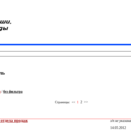
ль
а
/
без фильтра
2
>>
Страницы:
<<
1
отдела продаж
з/п не указана
14.05.2012