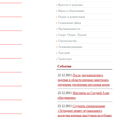
Красота и здоровье
Наука и образование
Отдых и развлечения
Социальная сфера
Промышленность
Спорт. Отдых. Туризм
Строительство
Телекоммуникации
Торговля
Транспорт
События
22.12.2011
После двадцатилетнего
падения в области впервые наметилась
тенденция увеличения поголовья коров
22.12.2011
Мигранты из Средней Азии
объединились
22.12.2011
Студенты специализации
«Эстрадное пение» музыкального
колледжа впервые выступили на публике