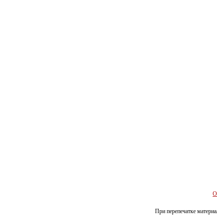
О
При перепечатке материал