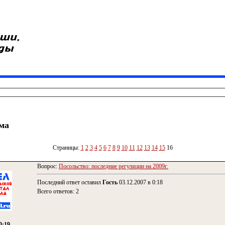
ма
Страницы:
1
2
3
4
5
6
7
8
9
10
11
12
13
14
15
16
Вопрос:
Посольство: последние регуляции на 2009г.
Последний ответ оставил
Гость
03.12.2007 в 0:18
Всего ответов: 2
0:19