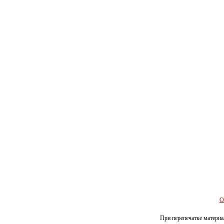
О
При перепечатке материал