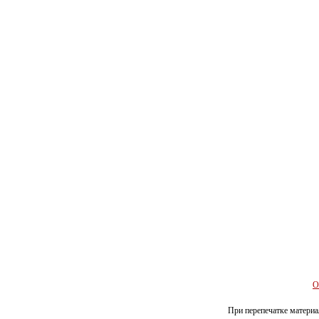
О
При перепечатке материал