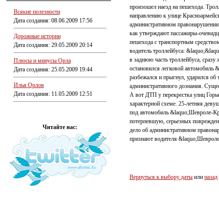
произошел наезд на пешехода. Трол
Всякие полезности
направлению к улице Красноармейс
Дата создания: 08.06.2009 17:56
административном правонарушении.
как утверждают пассажиры-очевидц
Дорожные истории
пешехода с транспортным средством
Дата создания: 29.05.2009 20:14
водитель троллейбуса: &laquo;&laqu
в заднюю часть троллейбуса, сразу 
Плюсы и минусы Орла
остановился легковой автомобиль &n
Дата создания: 25.05.2009 19:44
разбежался и прыгнул, ударился об
Илья Орлов
административного дознания. Сущес
Дата создания: 11.05.2009 12:51
А вот ДТП у перекрестка улиц Горьк
характерной схеме. 25-летняя девуш
под автомобиль &laquo;Шевроле-Кр
потерпевшую, серьезных поврежден
Читайте нас:
дело об административном правона
признают водителя &laquo;Шевроле
Вернуться к выбору даты
или
назад