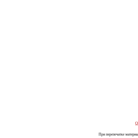
О
При перепечатке материал