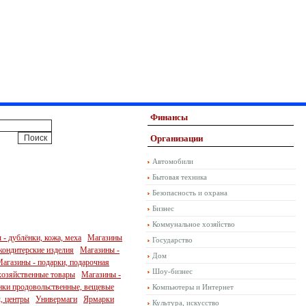
Финансы
Организации
Автомобили
Бытовая техника
Безопасность и охрана
Бизнес
Коммунальное хозяйство
- дублёнки, кожа, меха
Магазины
Государство
кондитерские изделия
Магазины -
Дом
агазины - подарки, подарочная
Шоу-бизнес
хозяйственные товары
Магазины -
ки продовольственные, вещевые
Компьютеры и Интернет
, центры
Универмаги
Ярмарки
Культура, искусство