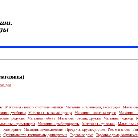
магазины)
главную
ры
Магазины - вино и спиртные напитки
Магазины - галантерея, аксессуары
Магазины 
 книги, учебники
Магазины - кожаная одежда
Магазины - кожгалантерея
Магазины - 
ясные продукты
Магазины - обувь
Магазины - овощи, фрукты
Магазины - одежда
М
агазины - промтовары
Магазины - рыбопродукты
Магазины - трикотаж
Магазины - 
 - ювелирные
Магазины комиссионные
Продукты круглосуточно
Рок-магазины
Рын
ы
Супермаркеты, гастрономы, универсамы
Торговые дома
Торговые дома, комплексы