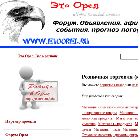
Это Орел. Все о регионе
Розничная торговля (
Вы можете
вернуться назад
или
на 
Еще разделы в категории:
Магазины - бумажно-беловые това
- канцелярские товары
Магазины -
молочные продукты
Магазины - м
Партнер проекта
упаковка
Магазины - продукты
М
цветы
Магазины - часы
Магазины
Форум Орла
Стоковые магазины, дисконт-центр