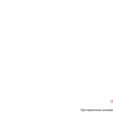
О
При перепечатке материал