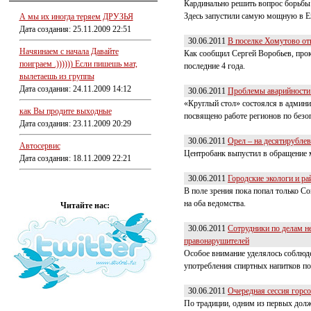
Кардинально решить вопрос борьбы 
Здесь запустили самую мощную в Ев
А мы их иногда теряем ДРУЗЬЯ
Дата создания: 25.11.2009 22:51
30.06.2011
В поселке Хомутово от
Начяинаем с начала Давайте
Как сообщил Сергей Воробьев, прок
поиграем .)))))) Если пишешь мат,
последние 4 года.
вылетаешь из группы
Дата создания: 24.11.2009 14:12
30.06.2011
Проблемы аварийности 
«Круглый стол» состоялся в админи
как Вы продите выходные
посвящено работе регионов по безо
Дата создания: 23.11.2009 20:29
30.06.2011
Орел – на десятирубле
Автосервис
Центробанк выпустил в обращение 
Дата создания: 18.11.2009 22:21
30.06.2011
Городские экологи и р
В поле зрения пока попал только Со
на оба ведомства.
Читайте нас:
30.06.2011
Сотрудники по делам н
правонарушителей
Особое внимание уделялось соблюд
употребления спиртных напитков п
30.06.2011
Очередная сессия горсо
По традиции, одним из первых дол