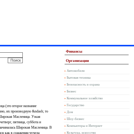
Финансы
Организации
Автомобили
Бытовая техника
Безопасность и охрана
Бизнес
Коммунальное хозяйство
Государство
ица (это второе название
чно, их производную &ndash; то
Дом
 Широкая Масленица. Узкая
Шоу-бизнес
етверг, пятница, суббота и
Компьютеры и Интернет
 начиналась Широкая Масленица. В
ся как в сожжении чучела
Культура, искусство