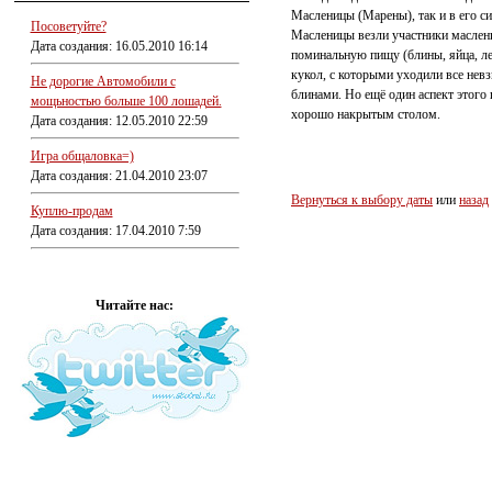
Масленицы (Марены), так и в его с
Посоветуйте?
Масленицы везли участники маслени
Дата создания: 16.05.2010 16:14
поминальную пищу (блины, яйца, ле
кукол, с которыми уходили все нев
Не дорогие Автомобили с
блинами. Но ещё один аспект этого
мощьностью больше 100 лошадей.
хорошо накрытым столом.
Дата создания: 12.05.2010 22:59
Игра общаловка=)
Дата создания: 21.04.2010 23:07
Вернуться к выбору даты
или
назад
Куплю-продам
Дата создания: 17.04.2010 7:59
Читайте нас: