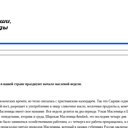
 в нашей стране празднуют начало масленой недели.
 языческих времён, но тесно связалась с христианским календарём. Так что Сырная седм
пост, разрешает к употреблению в пищу сливочное масло, молочные продукты и, коне
Масленицы имеет свое название. Вся неделя делится на два периода: Узкая Масленица и
понедельник, вторник и среда, Широкая Масленица &mdash; это последние четыре дня: ч
но было заниматься хозяйственными работами, а с четверга все работы прекращались, и
 происходил ритуал проводов Масленицы, который в разных губерниях России заключал