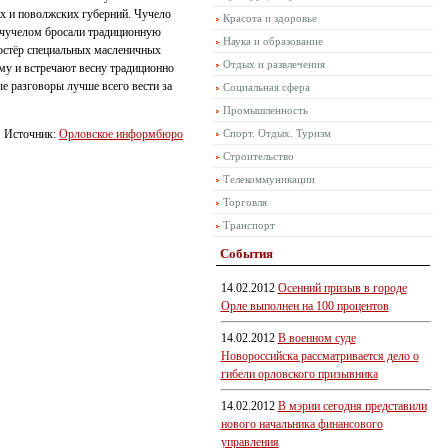
х и поволжских губерний. Чучело
Красота и здоровье
м чучелом бросали традиционную
Наука и образование
костёр специальных масленичных
Отдых и развлечения
му и встречают весну традиционно
е разговоры лучше всего вести за
Социальная сфера
Промышленность
Источник:
Орловское информбюро
Спорт. Отдых. Туризм
Строительство
Телекоммуникации
Торговля
Транспорт
События
14.02.2012
Осенний призыв в городе
Орле выполнен на 100 процентов
14.02.2012
В военном суде
Новороссийска рассматривается дело о
гибели орловского призывника
14.02.2012
В мэрии сегодня представили
нового начальника финансового
управления