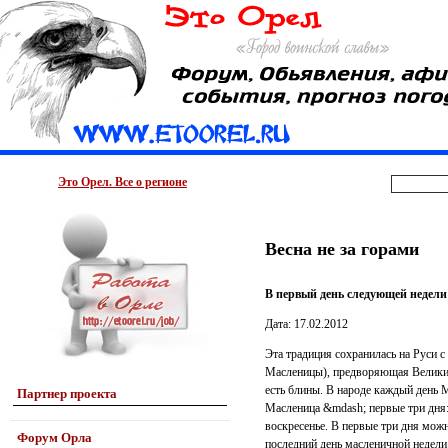
Это Орел. Все о регионе
Весна не за горами
В первый день следующей недели
Дата: 17.02.2012
Эта традиция сохранилась на Руси с
Масленицы), предворяющая Великий 
есть блины. В народе каждый день 
Партнер проекта
Масленица &mdash; первые три дня: 
воскресенье. В первые три дня мож
Форум Орла
последний день масленичной недели