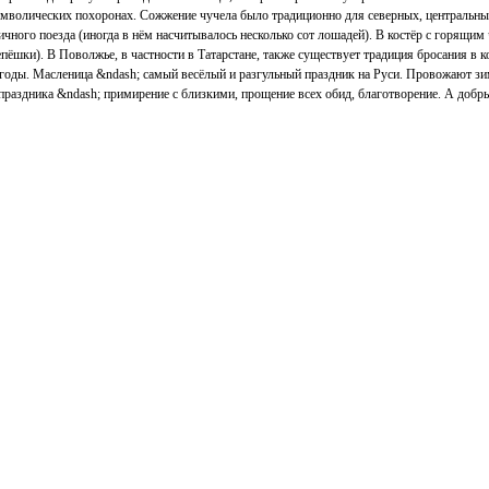
имволических похоронах. Сожжение чучела было традиционно для северных, центральны
чного поезда (иногда в нём насчитывалось несколько сот лошадей). В костёр с горящи
пёшки). В Поволжье, в частности в Татарстане, также существует традиция бросания в 
згоды. Масленица &ndash; самый весёлый и разгульный праздник на Руси. Провожают зи
 праздника &ndash; примирение с близкими, прощение всех обид, благотворение. А добры