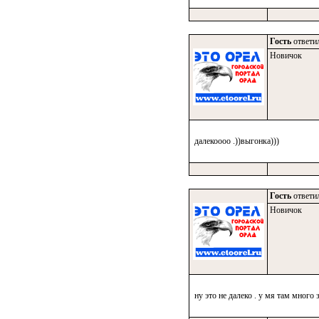
Гость
ответил
Новичок
далекоооо .))выгонка)))
Гость
ответил
Новичок
ну это не далеко . у мя там много