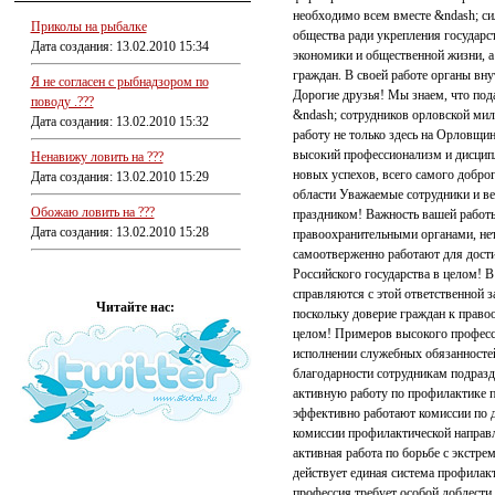
необходимо всем вместе &ndash; си
Приколы на рыбалке
общества ради укрепления государс
Дата создания: 13.02.2010 15:34
экономики и общественной жизни, а
граждан. В своей работе органы вну
Я не согласен с рыбнадзором по
Дорогие друзья! Мы знаем, что по
поводу .???
&ndash; сотрудников орловской мил
Дата создания: 13.02.2010 15:32
работу не только здесь на Орловщи
высокий профессионализм и дисципл
Ненавижу ловить на ???
новых успехов, всего самого добр
Дата создания: 13.02.2010 15:29
области Уважаемые сотрудники и ве
Обожаю ловить на ???
праздником! Важность вашей работы
Дата создания: 13.02.2010 15:28
правоохранительными органами, нет
самоотверженно работают для дости
Российского государства в целом! В
справляются с этой ответственной з
Читайте нас:
поскольку доверие граждан к право
целом! Примеров высокого професси
исполнении служебных обязанностей
благодарности сотрудникам подразд
активную работу по профилактике п
эффективно работают комиссии по д
комиссии профилактической направ
активная работа по борьбе с экстр
действует единая система профила
профессия требует особой доблести