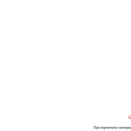
О
При перепечатке материал