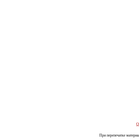
О
При перепечатке материал