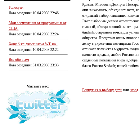
Кузьмы Минина и Дмитрия Пожарско
Голосуем
они ни казались, объединить всех, 
Дата создания: 10.04.2008 22:46
открытый выбор нынешних поколений
Этот выбор мы делаем ответственно
Мои впечатления от программы и от
главный, объединяющий смысл празд
США.
&ndash; отправной точки для успеш
Дата создания: 10.04.2008 22:24
общества. Предстоит очень многое 
лепту в укрепление потенциала Росс
Хочу быть участником WT, но .
отличала житейская мудрость, подл
Дата создания: 10.04.2008 22:22
памятью предков, любят Россию и в
Все обо всем
сердечные пожелания мира и добра,
Дата создания: 31.03.2008 23:33
благо России &ndash; нашей любимо
Читайте нас:
Вернуться к выбору даты
или
назад