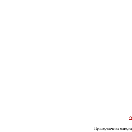
О
При перепечатке материал