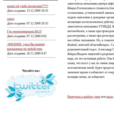
заместитель начальника центра ин
может об учебе поговорим?????
&laquo;Госпошлина и стоимость блан
Дата создания: 15.12.2009 18:35
госпошлины, установленной законом
подача заявления в дежурные орган
опрос
желающих воспользоваться действу
Дата создания: 07.12.2009 20:33
заместитель начальника УГИБДД: &
автомобилем, а также при проведен
Где отремонтировать ВАЗ?
рассмотрении, а также при регистра
Дата создания: 07.12.2009 0:02
мы сейчас оказываем. Но, к сожален
ЭМОЦИИ- здесь Вы можите
&ndash; жителей области&raquo;. С
высказаться по любой теме
разрешительный отдел. Александр 
Дата создания: 26.11.2009 9:47
&laquo;Выдача лицензий и разрешен
виде, но это поэтапная работа. Она 
скажу, что всего у нас по линии ли
возглавляемая мной, будет предос
Читайте нас:
экономит время и избавляет от оче
полиции лично, не избавляет.
Вернуться к выбору даты
или
назад