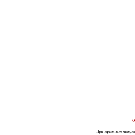
О
При перепечатке материал