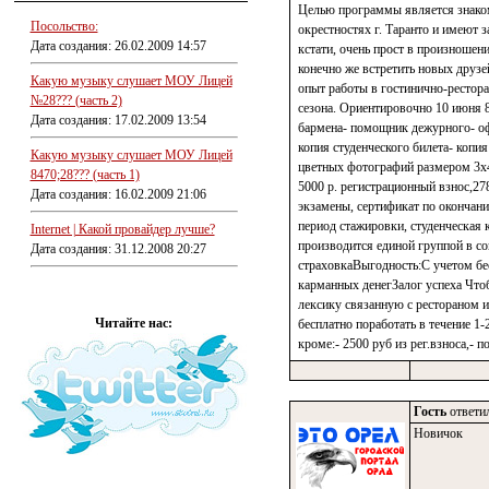
Целью программы является знаком
Посольство:
окрестностях г. Таранто и имеют 
Дата создания: 26.02.2009 14:57
кстати, очень прост в произношен
конечно же встретить новых друзе
Какую музыку слушает МОУ Лицей
опыт работы в гостинично-рестора
№28??? (часть 2)
сезона. Ориентировочно 10 июня 
Дата создания: 17.02.2009 13:54
бармена- помощник дежурного- о
копия студенческого билета- копи
Какую музыку слушает МОУ Лицей
цветных фотографий размером 3х4
8470;28??? (часть 1)
5000 р. регистрационный взнос,27
Дата создания: 16.02.2009 21:06
экзамены, сертификат по окончани
период стажировки, студенческая
Internet | Какой провайдер лучше?
производится единой группой в с
Дата создания: 31.12.2008 20:27
страховкаВыгодность:С учетом бес
карманных денегЗалог успеха Что
лексику связанную с рестораном и
Читайте нас:
бесплатно поработать в течение 1-
кроме:- 2500 руб из рег.взноса,- п
Гость
ответил
Новичок