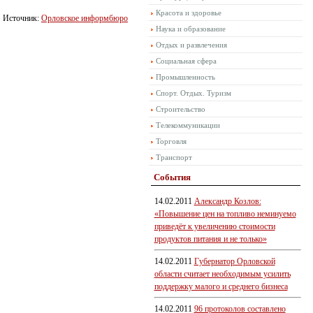
Красота и здоровье
Источник:
Орловское информбюро
Наука и образование
Отдых и развлечения
Социальная сфера
Промышленность
Спорт. Отдых. Туризм
Строительство
Телекоммуникации
Торговля
Транспорт
События
14.02.2011
Александр Козлов:
«Повышение цен на топливо неминуемо
приведёт к увеличению стоимости
продуктов питания и не только»
14.02.2011
Губернатор Орловской
области считает необходимым усилить
поддержку малого и среднего бизнеса
14.02.2011
96 протоколов составлено