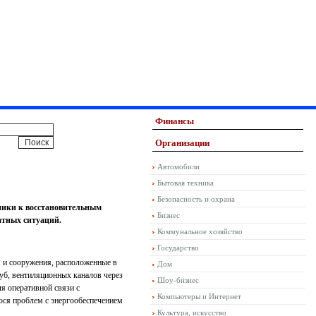
Финансы
Организации
Автомобили
Бытовая техника
Безопасность и охрана
ники к восстановительным
Бизнес
атных ситуаций.
Коммунальное хозяйство
Государство
 и сооружения, расположенные в
Дом
уб, вентиляционных каналов через
Шоу-бизнес
я оперативной связи с
Компьютеры и Интернет
ся проблем с энергообеспечением
Культура, искусство