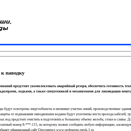
 к паводку
мпаний предстоит укомплектовать аварийный резерв, обеспечить готовность тех
ульдозерами, лодками, а также спецтехникой и механизмами для ликвидации нешт
ы будут осмотрены энергообъекты и низинные участки линий, производственные здания
защиты от подмывания паводковыми водами будут уплотнены места прохода кабелей, тр
вых вод предстоит очистить и подготовить к большому объему желоба, стоки и сливы. Дл
платный номер 8-***-115, по которому можно сообщить любую информацию, касающую
общает официальный сайт Орелэнерго www.orelenergo.mrsk-1.ru