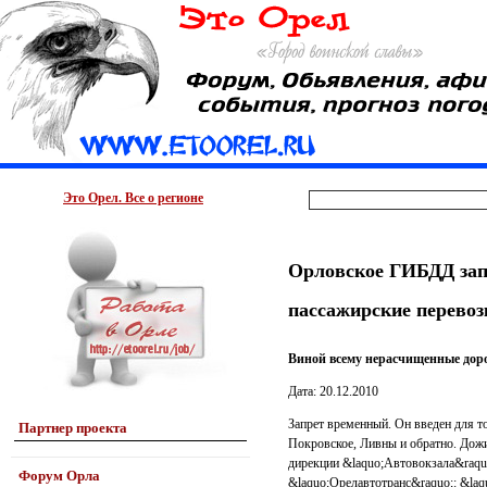
Это Орел. Все о регионе
Орловское ГИБДД зап
пассажирские перевоз
Виной всему нерасчищенные доро
Дата: 20.12.2010
Запрет временный. Он введен для т
Партнер проекта
Покровское, Ливны и обратно. Дожи
дирекции &laquo;Автовокзала&raquo
Форум Орла
&laquo;Орелавтотранс&raquo;: &laq