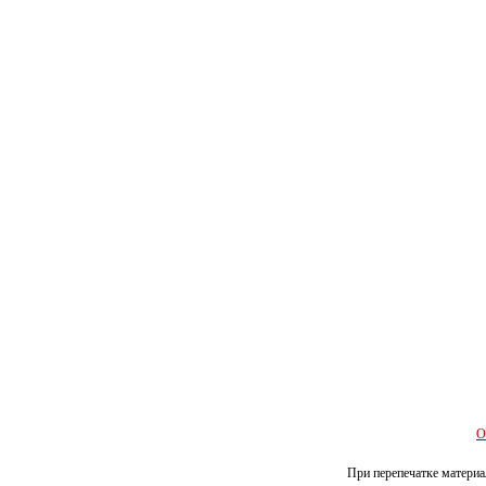
О
При перепечатке материал