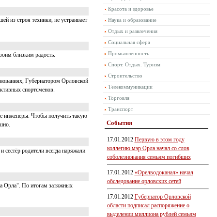
Красота и здоровье
ей из строя техники, не устраивает
Наука и образование
Отдых и развлечения
Социальная сфера
Промышленность
воим близким радость.
Спорт. Отдых. Туризм
Строительство
внованиях, Губернатором Орловской
Телекоммуникации
ективных спортсменов.
Торговля
Транспорт
вые инженеры. Чтобы получить такую
События
шно.
17.01.2012
Первую в этом году
коллегию мэр Орла начал со слов
и сестёр родители всегда наряжали
соболезнования семьям погибших
17.01.2012
«Орелводоканал» начал
обследование орловских сетей
да Орла". По итогам затяжных
17.01.2012
Губернатор Орловской
области подписал распоряжение о
выделении миллиона рублей семьям