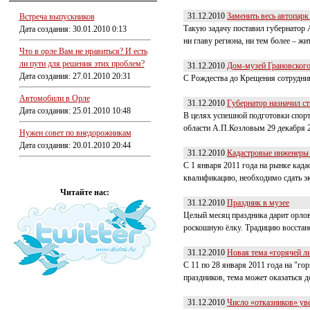
31.12.2010
Заменить весь автопар
Встреча выпускников
Такую задачу поставил губернатор А
Дата создания: 30.01.2010 0:13
ни главу региона, ни тем более – жи
Что в орле Вам не нравиться? И есть
ли пути для решения этих проблем?
31.12.2010
Дом-музей Грановского
Дата создания: 27.01.2010 20:31
С Рождества до Крещения сотрудник
Автомобили в Орле
31.12.2010
Губернатор назначил с
Дата создания: 25.01.2010 10:48
В целях успешной подготовки спор
области А.П.Козловым 29 декабря 2
Нужен совет по внедорожникам
Дата создания: 20.01.2010 20:44
31.12.2010
Кадастровые инженеры 
С 1 января 2011 года на рынке кад
квалификацию, необходимо сдать эк
Читайте нас:
31.12.2010
Праздник в музее
Целый месяц праздника дарит орлов
роскошную ёлку. Традицию восстано
31.12.2010
Новая тема «горячей л
С 11 по 28 января 2011 года на "г
праздников, тема может оказаться д
31.12.2010
Число «отказников» ув