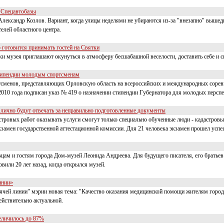
к Спецавтобазы
лександр Козлов. Вариант, когда улицы неделями не убираются из-за "внезапно" вышедш
телей областного центра.
 готовится принимать гостей на Святки
и музея приглашают окунуться в атмосферу бесшабашной веселости, доставить себе и с
типендии молодым спортсменам
тсменов, представляющих Орловскую область на всероссийских и международных соре
010 года подписан указ № 419 о назначении стипендии Губернатора для молодых персп
лично будут отвечать за неправильно подготовленные документы
астровых работ оказывать услуги смогут только специально обученные люди - кадастро
замен государственной аттестационной комиссии. Для 21 человека экзамен прошел успе
цам и гостям города Дом-музей Леонида Андреева. Для будущего писателя, его братьев 
вили 20 лет назад, когда открылся музей.
инии»
орячей линии" мэрии новая тема: "Качество оказания медицинской помощи жителям горо
ействительно актуальной.
еличилось до 87%