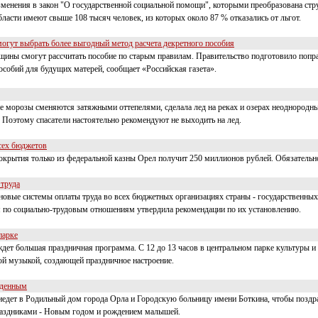
зменения в закон "О государственной социальной помощи", которыми преобразована стру
бласти имеют свыше 108 тысяч человек, из которых около 87 % отказались от льгот.
гут выбрать более выгодный метод расчета декретного пособия
щины смогут рассчитать пособие по старым правилам. Правительство подготовило попра
особий для будущих матерей, сообщает «Российская газета».
е морозы сменяются затяжными оттепелями, сделала лед на реках и озерах неоднородн
Поэтому спасатели настоятельно рекомендуют не выходить на лед.
всех бюджетов
окрытия только из федеральной казны Орел получит 250 миллионов рублей. Обязательно
труда
овые системы оплаты труда во всех бюджетных организациях страны - государственных
я по социально-трудовым отношениям утвердила рекомендации по их установлению.
парке
ждет большая праздничная программа. С 12 до 13 часов в центральном парке культуры и
ой музыкой, создающей праздничное настроение.
жденным
риедет в Родильный дом города Орла и Городскую больницу имени Боткина, чтобы позд
раздниками - Новым годом и рождением малышей.