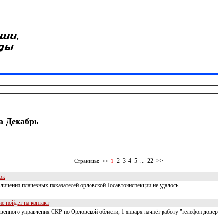
за Декабрь
2
3
4
5
22
>>
Страницы:
<<
1
...
ок
еличения плачевных показателей орловской Госавтоинспекции не удалось.
е пойдет на контакт
енного управления СКР по Орловской области, 1 января начнёт работу "телефон довер