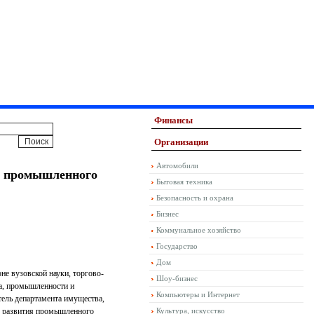
Финансы
Организации
Автомобили
я промышленного
Бытовая техника
Безопасность и охрана
Бизнес
Коммунальное хозяйство
Государство
Дом
е вузовской науки, торгово-
Шоу-бизнес
а, промышленности и
Компьютеры и Интернет
ель департамента имущества,
о развития промышленного
Культура, искусство