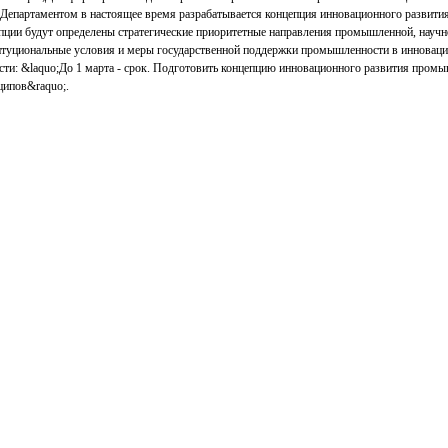
, Департаментом в настоящее время разрабатывается концепция инновационного развит
пции будут определены стратегические приоритетные направления промышленной, научн
итуциональные условия и меры государственной поддержки промышленности в инноваци
сти: &laquo;До 1 марта - срок. Подготовить концепцию инновационного развития пром
ципов&raquo;.