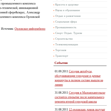
ия промышленного комплекса
Красота и здоровье
о-технической, инновационной
Наука и образование
онной сфере&raquo;. Александр
Отдых и развлечения
ышленного комплекса Орловской
Социальная сфера
Промышленность
Источник:
Орловское информбюро
Спорт. Отдых. Туризм
Строительство
Телекоммуникации
Торговля
Транспорт
События
01.09.2011
Сегодня автобусы,
обслуживающие городские и дачные
маршруты в полном составе вышли на
линию
31.08.2011
Сегодня в Малоархангельске
состоится открытие после капитального
ремонта второй городской школы
31.08.2011
12 орловских домов получат