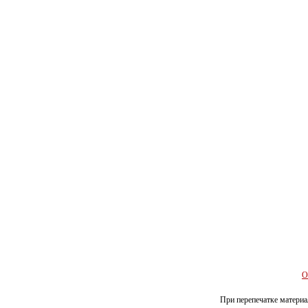
О
При перепечатке материал