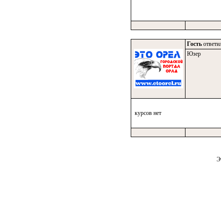
Гость
ответил
Юзер
курсов нет
Э