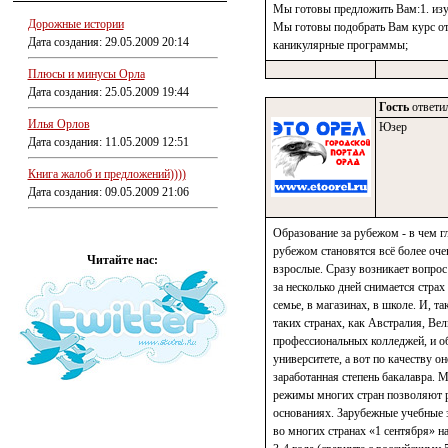
Мы готовы предложить Вам:1. изуч
Дорожные истории
Мы готовы подобрать Вам курс от 
Дата создания: 29.05.2009 20:14
каникулярные программы;
Плюсы и минусы Орла
Дата создания: 25.05.2009 19:44
Гость
ответил
Илья Орлов
Юзер
Дата создания: 11.05.2009 12:51
Книга жалоб и предложений))))
Дата создания: 09.05.2009 21:06
Образование за рубежом - в чем г
рубежом становятся всё более оче
Читайте нас:
взрослые. Сразу возникает вопрос
за несколько дней снимается стра
семье, в магазинах, в школе. И, т
таких странах, как Австралия, Вели
профессиональных колледжей, и о
университете, а вот по качеству о
заработанная степень бакалавра.
режимы многих стран позволяют ро
основаниях. Зарубежные учебные з
во многих странах «1 сентября» на