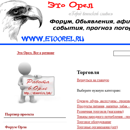
Это Орел. Все о регионе
Торговля
Вернуться на главную
Выберите нужную категорию:
Одежда, обувь, аксессуары - произв
Продукты питания, напитки, табак -
Розничная торговля (магазины)
Партнер проекта
Товары народного потребления - пр
Торговое оборудование
Форум Орла
Торговые организации (опт)