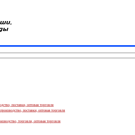
одство, поставки, оптовая торговля
 производство, поставки, оптовая торговля
оизводство, торговля, оптовая торговля