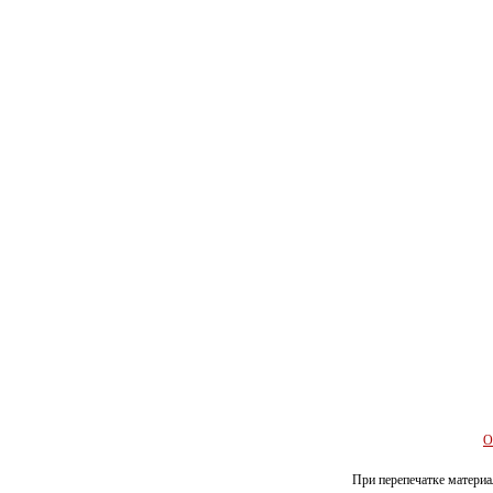
О
При перепечатке материал