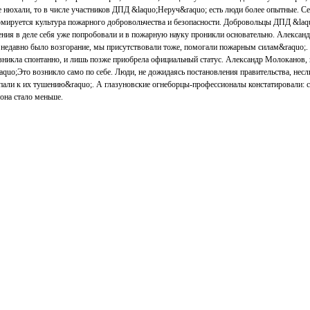
 нюхали, то в числе участников ДПД &laquo;Неруч&raquo; есть люди более опытные. Сел
ормируется культура пожарного добровольчества и безопасности. Добровольцы ДПД &la
ения в деле себя уже попробовали и в пожарную науку проникли основательно. Алексан
 недавно было возгорание, мы присутствовали тоже, помогали пожарным силам&raquo;. 
зникла спонтанно, и лишь позже приобрела официальный статус. Александр Молоканов, 
aquo;Это возникло само по себе. Люди, не дожидаясь постановления правительства, нес
упали к их тушению&raquo;. А глазуновские огнеборцы-профессионалы констатировали: 
она стало меньше.