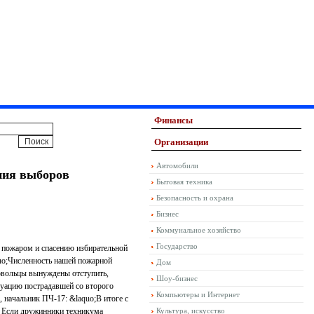
Финансы
Организации
Автомобили
ния выборов
Бытовая техника
Безопасность и охрана
Бизнес
Коммунальное хозяйство
Государство
м пожаром и спасению избирательной
uo;Численность нашей пожарной
Дом
ровольцы вынуждены отступить,
Шоу-бизнес
куацию пострадавшей со второго
Компьютеры и Интернет
 начальник ПЧ-17: &laquo;В итоге с
;. Если дружинники техникума
Культура, искусство