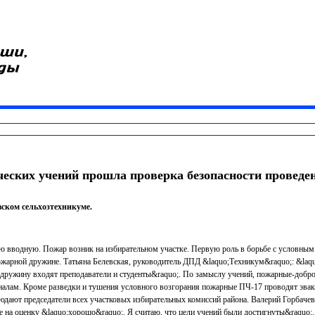
ческих учений прошла проверка безопасности проведе
ском сельхозтехникуме.
ую вводную. Пожар возник на избирательном участке. Первую роль в борьбе с условны
ожарной дружине. Татьяна Белевская, руководитель ДПД &laquo;Техникум&raquo;: &laq
 дружину входят преподаватели и студенты&raquo;. По замыслу учений, пожарные-доб
налам. Кроме разведки и тушения условного возгорания пожарные ПЧ-17 проводят эва
людают председатели всех участковых избирательных комиссий района. Валерий Горбачев,
се на оценку &laquo;хорошо&raquo;. Я считаю, что цели учений были достигнуты&raquo