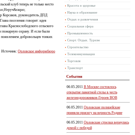
ьский клуб теперь не только место
Красота и здоровье
quo;Неруч&raquo;
Наука и образование
др Корсаков, руководитель ДПД
Отдых и развлечения
Глава поселения говорит: идея
глава Краснослободского сельского
Социальная сфера
ли пожарную охрану. И если были
Промышленность
с появлением добровольцев тонких
Спорт. Отдых. Туризм
Строительство
Источник:
Орловское информбюро
Телекоммуникации
Торговля
Транспорт
События
06.05.2011
В Москве состоялось
открытие памятной стелы в честь
железнодорожников-Героев ВОВ
06.05.2011
Орловские полицейские
приняли присягу на верность Родине
06.05.2011
Орловские стрелки вернулись
домой с победой