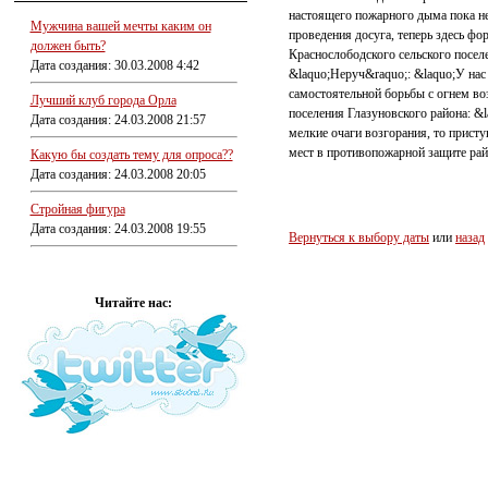
настоящего пожарного дыма пока не
Мужчина вашей мечты каким он
проведения досуга, теперь здесь ф
должен быть?
Краснослободского сельского посел
Дата создания: 30.03.2008 4:42
&laquo;Неруч&raquo;: &laquo;У нас
самостоятельной борьбы с огнем во
Лучший клуб города Орла
поселения Глазуновского района: &l
Дата создания: 24.03.2008 21:57
мелкие очаги возгорания, то прист
мест в противопожарной защите рай
Какую бы создать тему для опроса??
Дата создания: 24.03.2008 20:05
Стройная фигура
Дата создания: 24.03.2008 19:55
Вернуться к выбору даты
или
назад
Читайте нас: