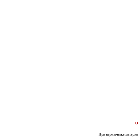
О
При перепечатке материал