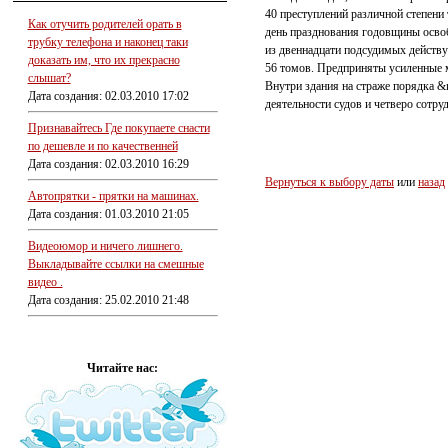
40 преступлений различной степени
Как отучить родителей орать в
день празднования годовщины освоб
трубку телефона и наконец таки
из двеннадцати подсудимых действу
доказать им, что их прекрасно
56 томов. Предприняты усиленные 
слышат?
Внутри здания на страже порядка &
Дата создания: 02.03.2010 17:02
деятельности судов и четверо сотру
Признавайтесь Где покупаете снасти
по дешевле и по качественней
Дата создания: 02.03.2010 16:29
Вернуться к выбору даты
или
назад
Автопрятки - прятки на машинах.
Дата создания: 01.03.2010 21:05
Видеоюмор и ничего лишнего.
Выкладывайте ссылки на смешные
видео .
Дата создания: 25.02.2010 21:48
Читайте нас: