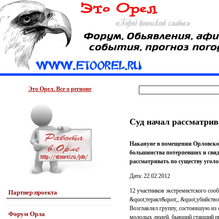
Это Орел. Все о регионе
Суд начал рассматрив
Накануне в помещении Орловског
большинства потерпевших и свиде
рассматривать по существу уголо
Дата: 22.02.2012
12 участников экстремистского соо
Партнер проекта
&quot;теракт&quot;, &quot;убийство
Возглавлял группу, состоявшую из
Форум Орла
молодых людей, бывший старший пр