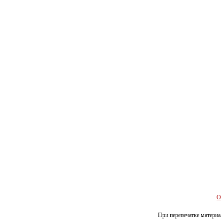
О
При перепечатке материал