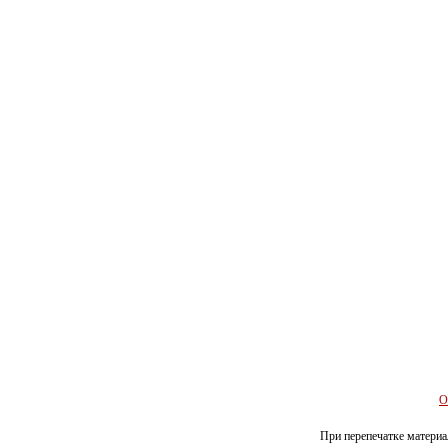
О
При перепечатке материал