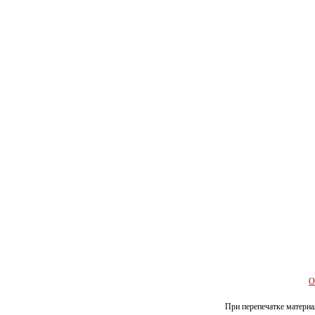
О
При перепечатке материал