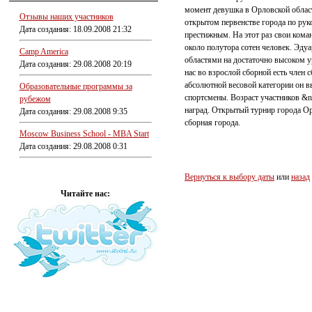
момент девушка в Орловской област
Отзывы наших участников
открытом первенстве города по рук
Дата создания: 18.09.2008 21:32
престижным. На этот раз свои ком
около полутора сотен человек. Эду
Camp America
областями на достаточно высоком у
Дата создания: 29.08.2008 20:19
нас во взрослой сборной есть член
абсолютной весовой категории он в
Образовательные программы за
спортсмены. Возраст участников &n
рубежом
наград. Открытый турнир города О
Дата создания: 29.08.2008 9:35
сборная города.
Moscow Business School - MBA Start
Дата создания: 29.08.2008 0:31
Вернуться к выбору даты
или
назад
Читайте нас: