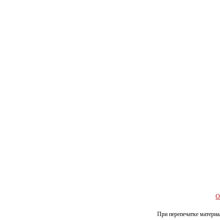
О
При перепечатке материал