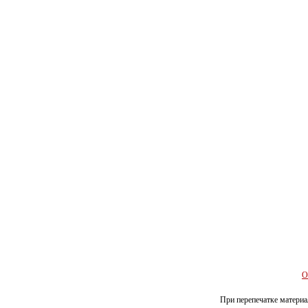
О
При перепечатке материал