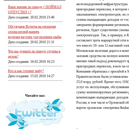
железнодорожной инфраструктуры. 
Ваше мнение по поводу ( ПОЙМАЛ
пригородные перевозки, в котором 
ОТПУСТИЛ ) ?
заказываемых электропоездов, их с
Дата создания: 20.02.2010 23:46
суммы выпадающих доходов от госу
завершено формирование региональн
Обсуждаем Встреча на открытии
регионов, будет существенно умень
сезона весной,выпить
электропоездов. Так, к примеру, в 
водочки,вкусить ухи,половить рыбы
составляет треть маршрутной сети в
Дата создания: 20.02.2010 21:31
что вместо 10- или 12-вагонной эле
Московская железная дорога и ком
Что вы думаете по поводу группы в
заложив средства на полную компе
целом?
именно такой подход рекомендует 
Дата создания: 16.02.2010 16:23
пригородных перевозок, взяло на с
Кто и как готовит рыбу?
Компания обратилась с просьбой в 
Дата создания: 15.02.2010 14:27
Правительством были установлены в
25,0 млрд. рублей. Кроме того, О
услуг по эксплуатации, обслуживан
сумму компенсируемых регионами ра
Читайте нас:
компенсацию выпадающих доходов н
России, в том числе и Орловской об
короче орловские электрички &ndas