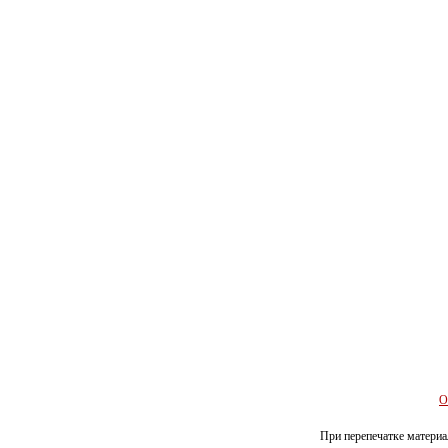
О
При перепечатке материал